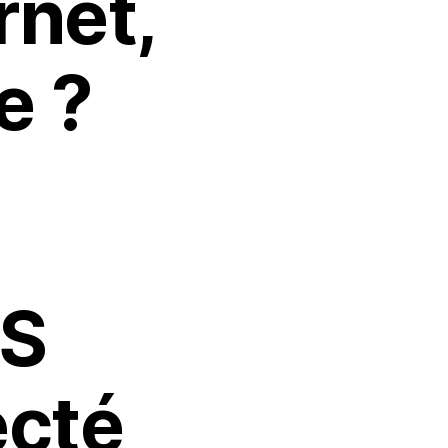
rnet,
e ?
IS
ecté