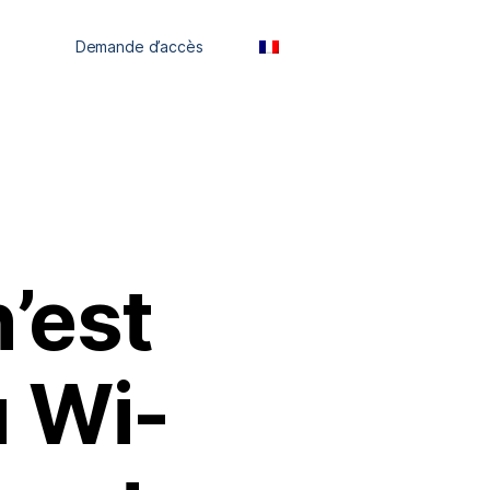
ces
Demande d’accès
FR
’est
u Wi-