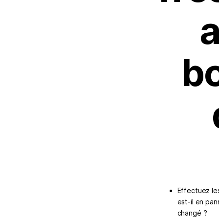
a
bo
Effectuez le
est-il en pa
changé ?