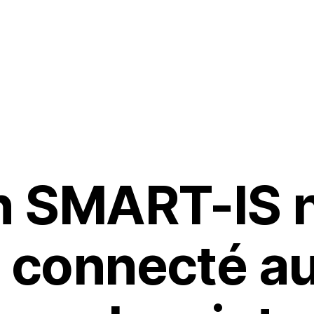
te & installateur
Agriculteur
Irrigation Smart city
Ressour
 SMART-IS n
 connecté a