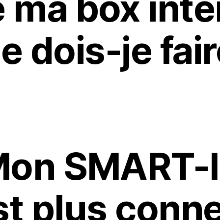
e ma box inte
e dois-je fair
on SMART-
st plus conn