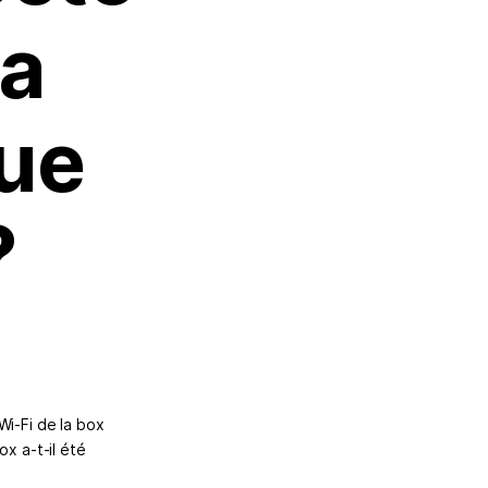
ma
que
?
Wi-Fi de la box
x a-t-il été