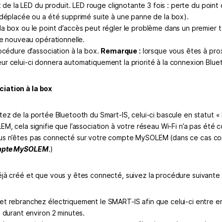
at de la LED du produit. LED rouge clignotante 3 fois : perte du point 
 déplacée ou a été supprimé suite à une panne de la box).
a box ou le point d’accès peut régler le problème dans un premier 
 de nouveau opérationnelle.
océdure d’association à la box.
Remarque :
lorsque vous êtes à pro
r celui-ci donnera automatiquement la priorité à la connexion Blue
iation à la box
rtez de la portée Bluetooth du Smart-IS, celui-ci bascule en statut 
EM, cela signifie que l’association à votre réseau Wi-Fi n’a pas été
ous n’êtes pas connecté sur votre compte MySOLEM (dans ce cas c
ompte MySOLEM
.)
éjà créé et que vous y êtes connecté, suivez la procédure suivante
t rebranchez électriquement le SMART-IS afin que celui-ci entre 
» durant environ 2 minutes.