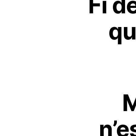
Fi d
qu
M
n’e