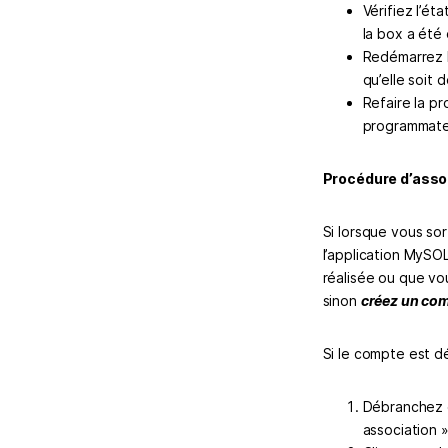
Vérifiez l’ét
la box a été
Redémarrez l
qu’elle soit
Refaire la pr
programmateu
Procédure d’assoc
Si lorsque vous so
l’application MySOL
réalisée ou que v
sinon
créez un c
Si le compte est d
Débranchez e
association 