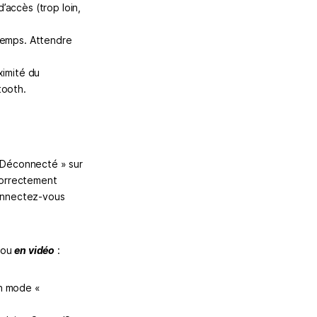
d’accès (trop loin,
temps. Attendre
ximité du
tooth.
« Déconnecté » sur
 correctement
onnectez-vous
 ou
en vidéo
:
en mode «