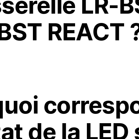
serelle LR-B
BST REACT 
quoi corresp
tat de la LED