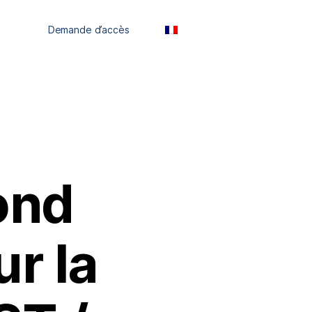
ces
Demande d’accès
FR
ond
ur la