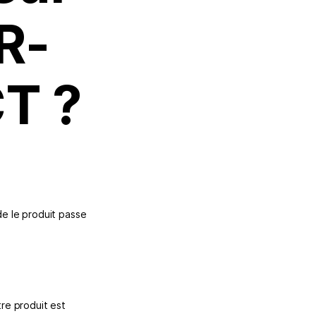
LR-
T ?
de le produit passe
tre produit est