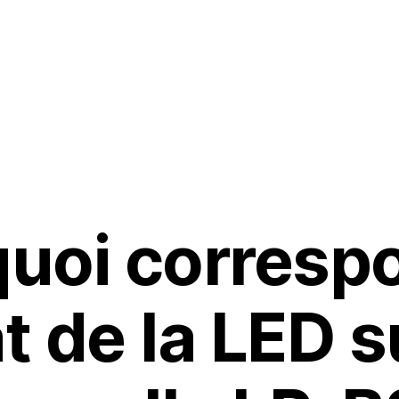
te & installateur
Agriculteur
Irrigation Smart city
Ressour
quoi corresp
at de la LED s