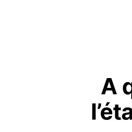
Particulier
Paysagis
A 
l’ét