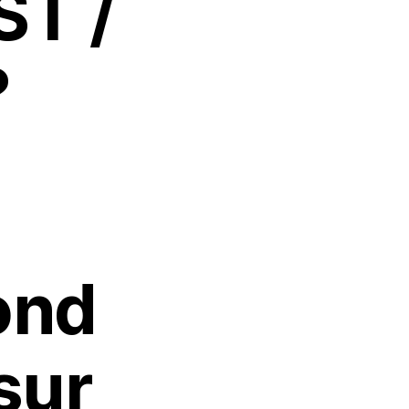
ST /
?
ond
 sur