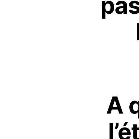
pas
A 
l’é