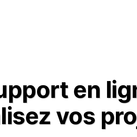
te & installateur
Agriculteur
Irrigation Smart city
Ressour
upport en lig
lisez vos pro