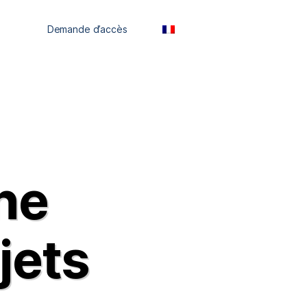
ces
Demande d’accès
FR
ne
jets