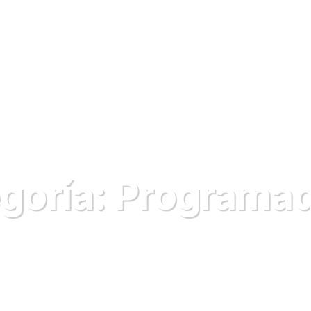
Instalador & Paisajista
Agricultor
Riego Smart city
Recur
goría:
Programa