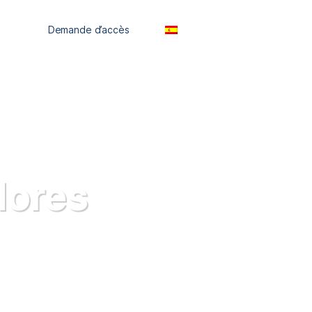
sos
Demande d’accès
ES
dores