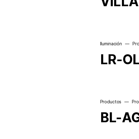
VILLA
Iluminación
—
Pr
LR-O
Productos
—
Pr
BL-A