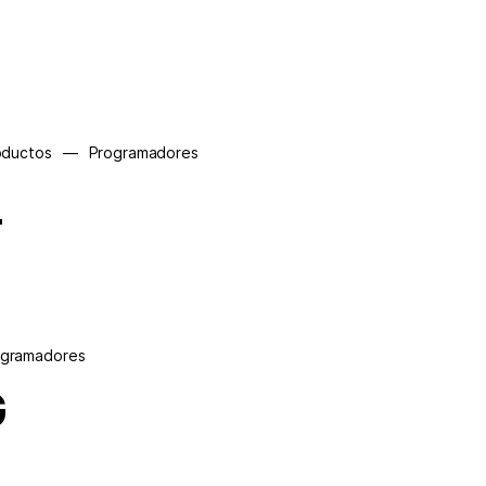
oductos
—
Programadores
L
ogramadores
G