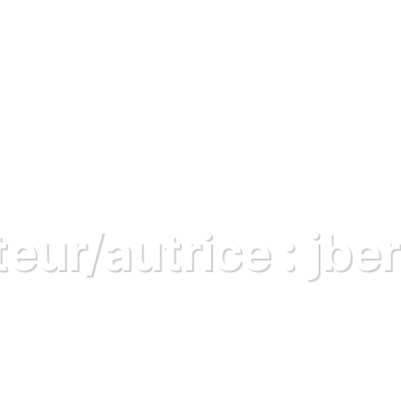
te & installateur
Agriculteur
Irrigation Smart city
Ressour
eur/autrice :
jber