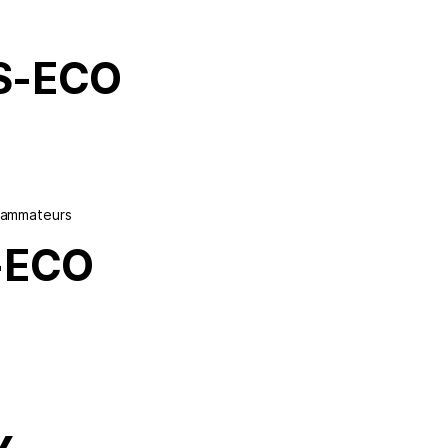
S-ECO
rammateurs
-ECO